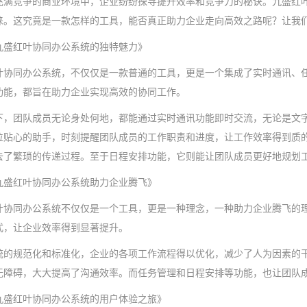
充满竞争的商业环境中，企业纷纷探寻提升效率和竞争力的秘诀。九盛红
睐。这究竟是一款怎样的工具，能否真正助力企业走向高效之路呢？让我
九盛红叶协同办公系统的独特魅力》
叶协同办公系统，不仅仅是一款普通的工具，更是一个集成了实时通讯、
功能，都旨在助力企业实现高效的协同工作。
下，团队成员无论身处何地，都能通过实时通讯功能即时交流，无论是文
位贴心的助手，时刻提醒团队成员的工作职责和进度，让工作效率得到质
去了繁琐的传递过程。至于日程安排功能，它则能让团队成员更好地规划
九盛红叶协同办公系统助力企业腾飞》
叶协同办公系统不仅仅是一个工具，更是一种理念，一种助力企业腾飞的
式，让企业效率得到显著提升。
统的规范化和标准化，企业的各项工作流程得以优化，减少了人为因素的
无障碍，大大提高了沟通效率。而任务管理和日程安排等功能，也让团队
九盛红叶协同办公系统的用户体验之旅》