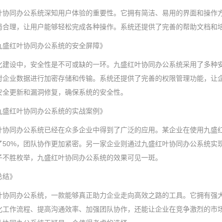
叶协同办公系统深知用户体验的重要性。它拥有简洁、易用的界面和操作
局合理，让用户能够轻松完成各种操作。系统还提供了完善的帮助文档和
九盛红叶协同办公系统的安全屏障》
化建设中，安全性是不可或缺的一环。九盛红叶协同办公系统采用了多种
对企业数据进行加密存储和传输。系统还提供了完善的权限管理功能，让
安全更新和漏洞修复，确保系统的安全性。
九盛红叶协同办公系统的实战案例》
叶协同办公系统已经在众多企业中得到了广泛的应用。某企业在使用九盛
了50%，团队协作更加紧密。另一家企业则通过九盛红叶协同办公系统实
子不胜枚举，九盛红叶协同办公系统的效果可见一斑。
总结》
叶协同办公系统，一款能够真正助力企业走向高效之路的工具。它拥有强
化工作流程、提高沟通效率、加强团队协作，还能让企业在竞争激烈的市