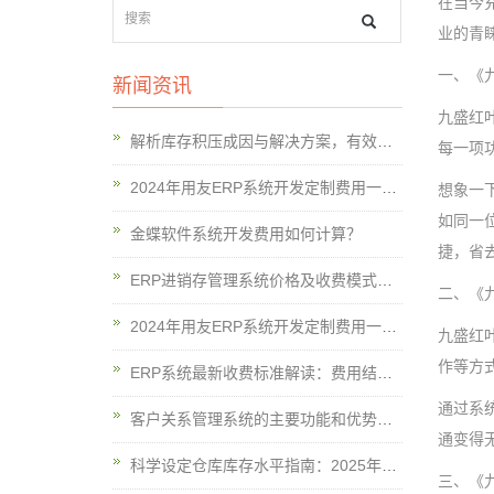
在当今
业的青
一、《
新闻资讯
九盛红
解析库存积压成因与解决方案，有效应对库存积压挑战至2024年
每一项
2024年用友ERP系统开发定制费用一览表揭秘！
想象一
如同一
金蝶软件系统开发费用如何计算？
捷，省
ERP进销存管理系统价格及收费模式概览2024年
二、《
2024年用友ERP系统开发定制费用一览表揭秘！
九盛红
作等方
ERP系统最新收费标准解读：费用结构概览与节省策略分享2024
通过系
客户关系管理系统的主要功能和优势是什么？
通变得
科学设定仓库库存水平指南：2025年最高与最低库存策略
三、《