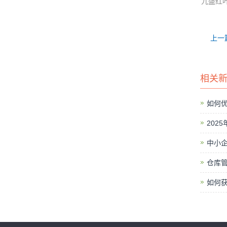
九盛红
上一
相关
如何优
202
中小企
仓库
如何